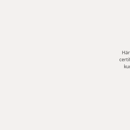
Här
cert
ku