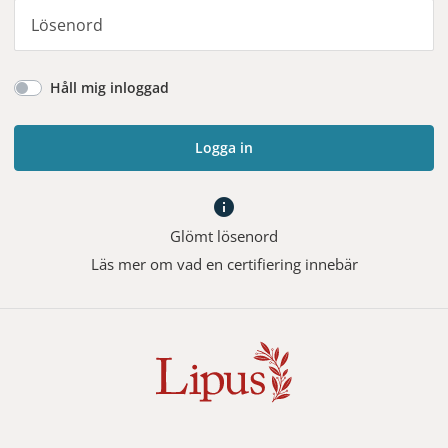
Håll mig inloggad
Logga in
info
Glömt lösenord
Läs mer om vad en certifiering innebär
 AB är ledande i Sverige inom certifiering av kurser för läkare sam