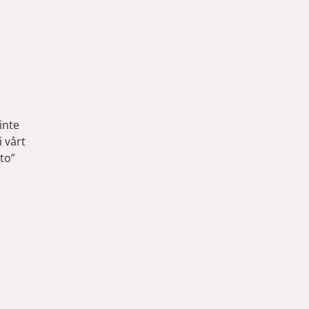
inte
 vårt
to”