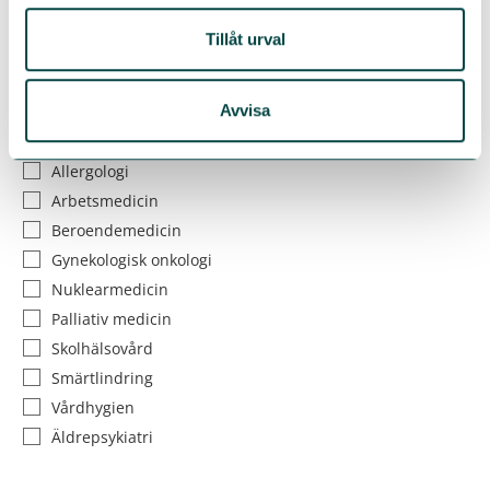
Psykiatriska specialiteter
Tillåt urval
Barn- och ungdomspsykiatri
Psykiatri
Rättspsykiatri
Avvisa
Tilläggsspecialiteter
Allergologi
Arbetsmedicin
Beroendemedicin
Gynekologisk onkologi
Nuklearmedicin
Palliativ medicin
Skolhälsovård
Smärtlindring
Vårdhygien
Äldrepsykiatri