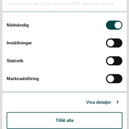
information som du har tillhandahållit eller som de har
Plastikkirurgi
samlat in när du har använt deras tjänster.
Röst- och talrubbningar
Samtyckesval
Thoraxkirurgi
Nödvändig
Urologi
Ögonsjukdomar
Inställningar
Öron-, näs- och halssjukdomar
Laboratoriemedicinska specialiteter
Statistik
Klinisk immunologi och transfusionsmedicin
Klinisk kemi
Klinisk mikrobiologi
Marknadsföring
Klinisk patologi
Neurologiska specialiteter
Klinisk neurofysiologi
Visa detaljer
Neurokirurgi
Neurologi
Tillåt alla
Rehabiliteringsmedicin