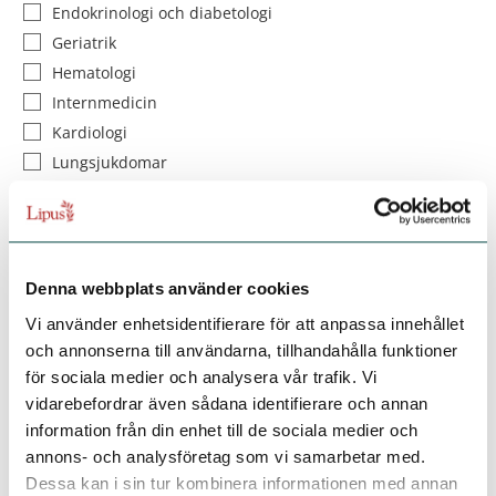
Endokrinologi och diabetologi
Geriatrik
Hematologi
Internmedicin
Kardiologi
Lungsjukdomar
Medicinsk gastroenterologi och hepatologi
Njurmedicin
Kirurgiska specialiteter
Anestesi och intensivvård
Denna webbplats använder cookies
Barn- och ungdomskirurgi
Vi använder enhetsidentifierare för att anpassa innehållet
Handkirurgi
och annonserna till användarna, tillhandahålla funktioner
Hörsel- och balansrubbningar
för sociala medier och analysera vår trafik. Vi
vidarebefordrar även sådana identifierare och annan
Kirurgi
information från din enhet till de sociala medier och
Kärlkirurgi
annons- och analysföretag som vi samarbetar med.
Obstetrik och gynekologi
Dessa kan i sin tur kombinera informationen med annan
Ortopedi